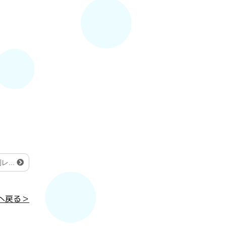
...
へ戻る＞