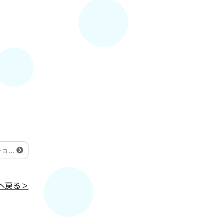
...
へ戻る＞