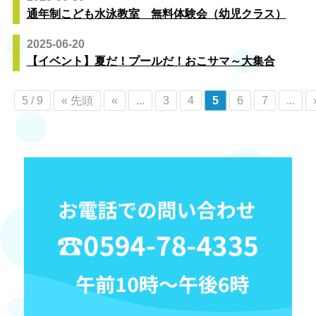
通年制こども水泳教室 無料体験会（幼児クラス）
2025-06-20
【イベント】夏だ！プールだ！おこサマ～大集合
5 / 9
« 先頭
«
...
3
4
5
6
7
...